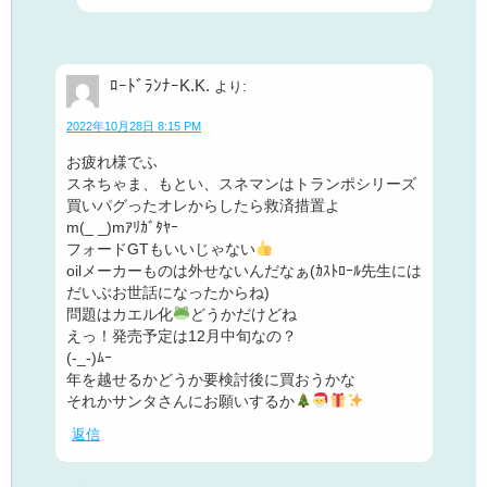
ﾛｰﾄﾞﾗﾝﾅｰK.K.
より:
2022年10月28日 8:15 PM
お疲れ様でふ
スネちゃま、もとい、スネマンはトランポシリーズ
買いパグったオレからしたら救済措置よ
m(_ _)mｱﾘｶﾞﾀﾔｰ
フォードGTもいいじゃない
oilメーカーものは外せないんだなぁ(ｶｽﾄﾛｰﾙ先生には
だいぶお世話になったからね)
問題はカエル化
どうかだけどね
えっ！発売予定は12月中旬なの？
(-_-)ﾑｰ
年を越せるかどうか要検討後に買おうかな
それかサンタさんにお願いするか
返信