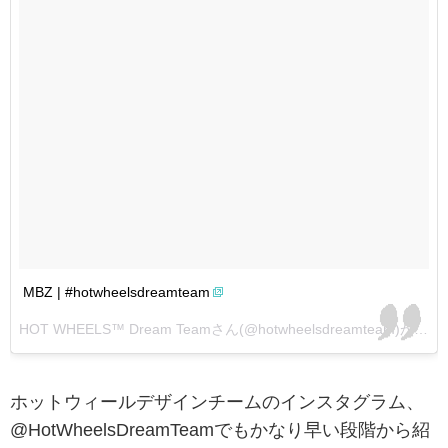
MBZ | #hotwheelsdreamteam
HOT WHEELS™ Dream Teamさん(@hotwheelsdreamteam)がシェアした投稿 –
ホットウィールデザインチームのインスタグラム、
@HotWheelsDreamTeamでもかなり早い段階から紹