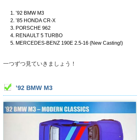
’92 BMW M3
’85 HONDA CR-X
PORSCHE 962
RENAULT 5 TURBO
MERCEDES-BENZ 190E 2.5-16 (New Casting!)
一つずつ見ていきましょう！
’92 BMW M3