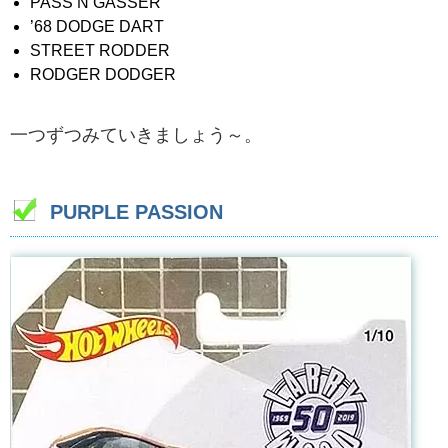
PASS’N GASSER
’68 DODGE DART
STREET RODDER
RODGER DODGER
一つずつみていきましょう～。
PURPLE PASSION