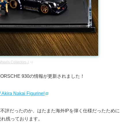
heels Collectors
より
ORSCHE 930の情報が更新されました！
Akira Nakai Figurine!
rセットは不評だったのか、はたまた海外IPを弾く仕様だったために
売れ残っております。