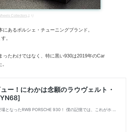
heels Collectors
より
本にあるポルシェ・チューニングブランド。
ます。
たわけではなく、特に黒い930は2019年のCar
した。