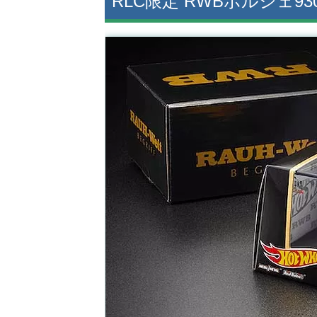
RLC限定 RWBポルシェ93