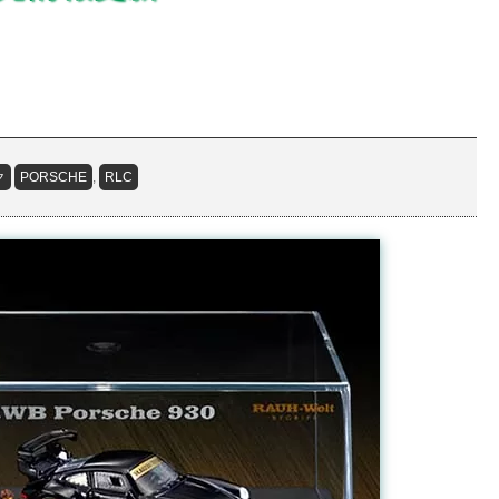
ク
PORSCHE
,
RLC