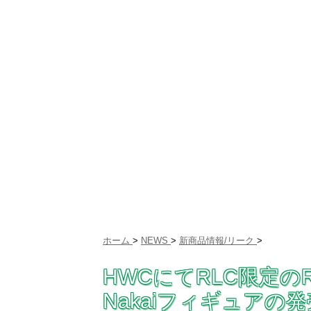
ホーム
>
NEWS
>
新商品情報/リーク
>
HWCにてRLC限定のRWB 
Nakaiフィギュアの