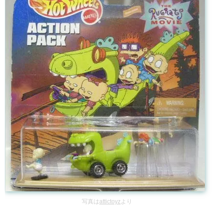
写真は
attictoyz
より