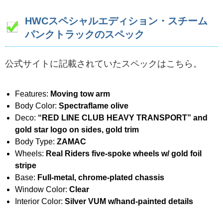
HWCスペシャルエディション・スチーム
パンクトラックのスペック
公式サイトに記載されていたスペックはこちら。
Features:
Moving tow arm
Body Color:
Spectraflame olive
Deco:
“RED LINE CLUB HEAVY TRANSPORT” and
gold star logo on sides, gold trim
Body Type:
ZAMAC
Wheels:
Real Riders five-spoke wheels w/ gold foil
stripe
Base:
Full-metal, chrome-plated chassis
Window Color:
Clear
Interior Color:
Silver VUM w/hand-painted details