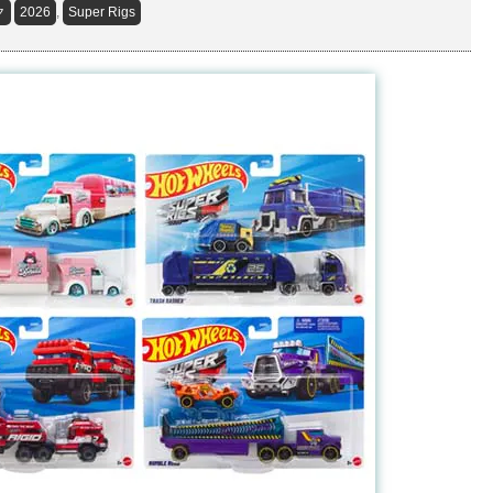
ク
2026
,
Super Rigs