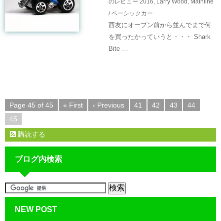
のレビュー
2016
,
Larry Wood
,
Mainline
/ ベーシックカー
西友にオープン前から並んでまで何
を買ったかっていうと・・・ Shark
Bite …
Page 45 of 45
« First
‹ Previous
41
42
43
44
45
購読する
ブログ内検索
NEW POST