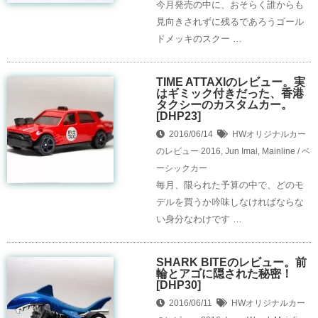
今月発売の中に、おそらく誰からも
見向きされずに残るであろうゴール
ドメッキのスクー …
TIME ATTAXIのレビュー。実
はギミック付きだった、香港
タクシーのカスタムカー。
[DHP23]
2016/06/14
HWオリジナルカー
のレビュー
2016
,
Jun Imai
,
Mainline / ベ
ーシックカー
毎月、限られた予算の中で、どのモ
デルを買うか吟味しなければならな
い身分なわけです …
SHARK BITEのレビュー。前
輪とアゴに隠された秘密！
[DHP30]
2016/06/11
HWオリジナルカー