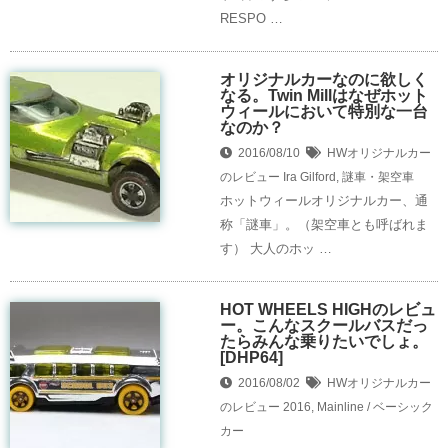
RESPO …
オリジナルカーなのに欲しく
なる。Twin Millはなぜホット
ウィールにおいて特別な一台
なのか？
2016/08/10
HWオリジナルカー
のレビュー
Ira Gilford
,
謎車・架空車
ホットウィールオリジナルカー、通
称「謎車」。（架空車とも呼ばれま
す） 大人のホッ …
HOT WHEELS HIGHのレビュ
ー。こんなスクールバスだっ
たらみんな乗りたいでしょ。
[DHP64]
2016/08/02
HWオリジナルカー
のレビュー
2016
,
Mainline / ベーシック
カー