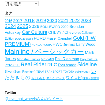
ア
ー
カ
タグ
イ
2018
2023
2019
2021
2022
2020
2017
2016
ブ
2024
2025
2026
Brendon
BOULEVARD 2020
Car Culture
Vetuskey
CHEVY / Chevrolet
Collector
Gold (HW
FORD
Fraser Campbell
Edition
DODGE
elite64
PREMIUM)
HWC
Larry Wood
Jun Imai
HONDA / ACURA
Mainline / ベーシックカー
Mark
Jones
Phil Riehlman
NISSAN
Monster Trucks
Pop Culture
Real Rider
Sideline
RLC
Ryu Asada
PORSCHE
い
Silver (Semi Premium)
TEAM TRANSPORT
TOYOTA
volkswagen
ただきもの
ワイスピ
マルチパック
ちょい足し
謎車・架空車
Twitter
@love_hot_wheelsさんのツイート