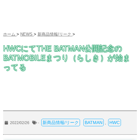
ホーム
>
NEWS
>
新商品情報/リーク
>
HWCにてTHE BATMAN公開記念の
BATMOBILEまつり（らしき）が始ま
ってる
新商品情報/リーク
BATMAN
HWC
2022/02/26
-
,