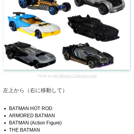
Photo by
Hot Wheels Collectors.com
左上から（右に移動して）
BATMAN HOT ROD
ARMORED BATMAN
BATMAN (Action Figure)
THE BATMAN