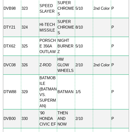
SUPER
SPEED
DVB98
323
CHROME
5/10
2nd Color
P
SLAYER
S
SUPER
HI-TECH
DTY21
324
CHROME
8/10
P
MISSILE
S
PORSCH
NIGHT
DTX62
325
E 356A
BURNER
5/10
P
OUTLAW
Z
HW
DVC08
326
Z-ROD
GLOW
2/10
2nd Color
P
WHEELS
BATMOB
ILE
(BATMAN
DTW88
329
BATMAN
1/5
P
VS.
SUPERM
AN)
’90
THEN
DVB00
330
HONDA
AND
2/10
P
CIVIC EF
NOW