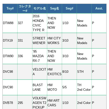
コレクタ
Toy#
モデル名
Seg名
Seg#
Asst.
ー#
2016
THEN
HONDA
New
DTW88
327
AND
1/10
P
CIVIC
Models
NOW
TYPE R
STREET
HW CITY
New
DTX19
331
3/10
P
WIENER
WORKS
Models
’95
THEN
New
DTW90
336
MAZDA
AND
3/10
P
Models
RX-7
NOW
VELOCIT
HW
DVC98
8/10
STH
P
A
EXOTICS
BLAST
HW
TH
DVC90
5/5
P
LANE
MOTO
2nd Color
VOLKSW
HW ART
DVB78
295
AGEN T2
1/10
2nd Color
P
CARS
PICKUP