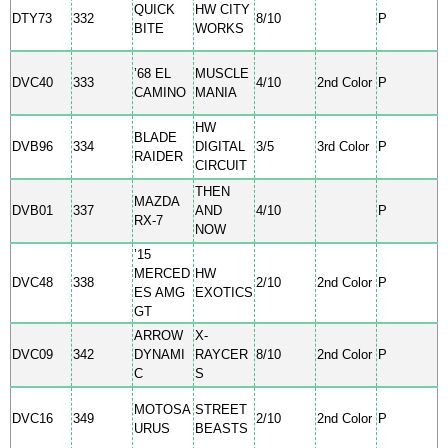
QUICK
HW CITY
DTY73
332
8/10
P
BITE
WORKS
’68 EL
MUSCLE
DVC40
333
4/10
2nd Color
P
CAMINO
MANIA
HW
BLADE
DVB96
334
DIGITAL
3/5
3rd Color
P
RAIDER
CIRCUIT
THEN
MAZDA
DVB01
337
AND
4/10
P
RX-7
NOW
’15
MERCED
HW
DVC48
338
2/10
2nd Color
P
ES AMG
EXOTICS
GT
ARROW
X-
DVC09
342
DYNAMI
RAYCER
8/10
2nd Color
P
C
S
MOTOSA
STREET
DVC16
349
2/10
2nd Color
P
URUS
BEASTS