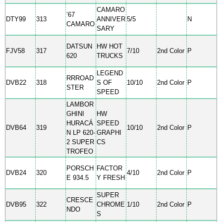
CAMARO
’67
DTY99
313
ANNIVER
5/5
N
CAMARO
SARY
DATSUN
HW HOT
FJV58
317
7/10
2nd Color
P
620
TRUCKS
LEGEND
RRROAD
DVB22
318
S OF
10/10
2nd Color
P
STER
SPEED
LAMBOR
GHINI
HW
HURACÁ
SPEED
DVB64
319
10/10
2nd Color
P
N LP 620-
GRAPHI
2 SUPER
CS
TROFEO
PORSCH
FACTOR
DVB24
320
4/10
2nd Color
P
E 934.5
Y FRESH
SUPER
CRESCE
DVB95
322
CHROME
1/10
2nd Color
P
NDO
S