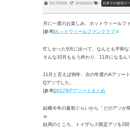
2017/10/25
2019/12/21
-
日本での発売/イ
月に一度のお楽しみ、ホットウィールフ
[参考]
ホットウィールファンクラブ
忙しかった9月に比べて、なんとも平和な
そんな10月ももう終わり、11月になるん
11月と言えば例年、次の年度のAアソー
Qアソでした。
[参考]
2017年Pアソートまとめ
結構今年の最初ぐらいから「どのアソが
ｗ
結局のところ、トイザらス限定アソを2回