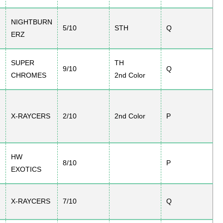
NIGHTBURN
5/10
STH
Q
ERZ
SUPER
TH
9/10
Q
CHROMES
2nd Color
X-RAYCERS
2/10
2nd Color
P
HW
8/10
P
EXOTICS
X-RAYCERS
7/10
Q