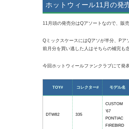
ホットウィール11月の発
11月頭の発売分はQアソートなので、販
QミックスケースにはQアソが半分、Pア
前月分を買い逃した人はそちらの補完も
今回ホットウィールファンクラブにて発表
TOY#
コレクター#
モデル名
CUSTOM
‘67
DTW82
335
PONTIAC
FIREBIRD