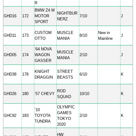
R
BMW Z4 M
NIGHTBUR
GHD16
172
MOTOR
7/10
J
NERZ
SPORT
CUSTOM
MUSCLE
New in
GHD11
173
8/10
J
OTTO
MANIA
Mainline
’64 NOVA
MUSCLE
GHD05
174
WAGON
2/10
J
MANIA
GASSER
KNIGHT
STREET
GHD38
178
6/10
K
DRAGGIN
BEASTS
ROD
GHD26
180
’57 CHEVY
10/10
K
SQUAD
OLYMPIC
’10
GAMES
GHC92
183
TOYOTA
2/10
K
TOKYO
TUNDRA
2020
HW