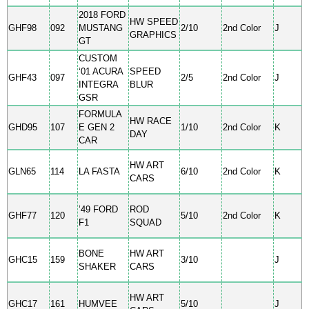
2018 FORD
HW SPEED
GHF98
092
MUSTANG
2/10
2nd Color
J
GRAPHICS
GT
CUSTOM
‘01 ACURA
SPEED
GHF43
097
2/5
2nd Color
J
INTEGRA
BLUR
GSR
FORMULA
HW RACE
GHD95
107
E GEN 2
1/10
2nd Color
K
DAY
CAR
HW ART
GLN65
114
LA FASTA
6/10
2nd Color
K
CARS
’49 FORD
ROD
GHF77
120
5/10
2nd Color
K
F1
SQUAD
BONE
HW ART
GHC15
159
3/10
J
SHAKER
CARS
HW ART
GHC17
161
HUMVEE
5/10
J