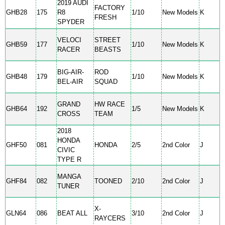
2019 AUDI
FACTORY
GHB28
175
R8
1/10
New Models
K
FRESH
SPYDER
VELOCI
STREET
GHB59
177
1/10
New Models
K
RACER
BEASTS
BIG-AIR-
ROD
GHB48
179
1/10
New Models
K
BEL-AIR
SQUAD
GRAND
HW RACE
GHB64
192
1/5
New Models
K
CROSS
TEAM
2018
HONDA
GHF50
081
HONDA
2/5
2nd Color
J
CIVIC
TYPE R
MANGA
GHF84
082
TOONED
2/10
2nd Color
J
TUNER
X-
GLN64
086
BEAT ALL
3/10
2nd Color
J
RAYCERS