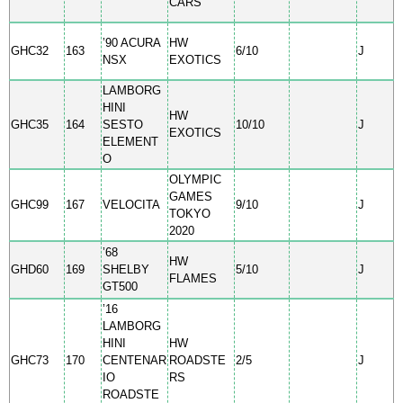
CARS
’90 ACURA
HW
GHC32
163
6/10
J
NSX
EXOTICS
LAMBORG
HINI
HW
GHC35
164
SESTO
10/10
J
EXOTICS
ELEMENT
O
OLYMPIC
GAMES
GHC99
167
VELOCITA
9/10
J
TOKYO
2020
’68
HW
GHD60
169
SHELBY
5/10
J
FLAMES
GT500
’16
LAMBORG
HINI
HW
GHC73
170
CENTENAR
ROADSTE
2/5
J
IO
RS
ROADSTE