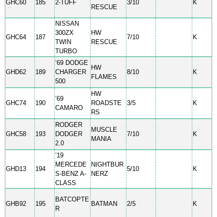
GHC60
185
2-TUFF
3/10
K
RESCUE
NISSAN
300ZX
HW
GHC64
187
7/10
K
TWIN
RESCUE
TURBO
’69 DODGE
HW
GHD62
189
CHARGER
8/10
K
FLAMES
500
HW
’69
GHC74
190
ROADSTE
3/5
K
CAMARO
RS
RODGER
MUSCLE
GHC58
193
DODGER
7/10
K
MANIA
2.0
’19
MERCEDE
NIGHTBUR
GHD13
194
5/10
K
S-BENZ A-
NERZ
CLASS
BATCOPTE
GHB92
195
BATMAN
2/5
K
R