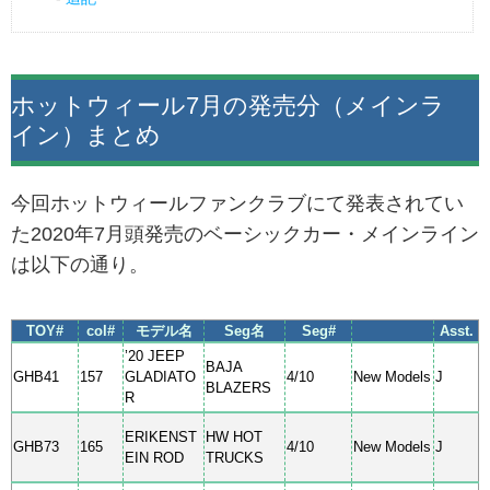
ホットウィール7月の発売分（メインラ
イン）まとめ
今回ホットウィールファンクラブにて発表されてい
た2020年7月頭発売のベーシックカー・メインライン
は以下の通り。
TOY#
col#
モデル名
Seg名
Seg#
Asst.
’20 JEEP
BAJA
GHB41
157
GLADIATO
4/10
New Models
J
BLAZERS
R
ERIKENST
HW HOT
GHB73
165
4/10
New Models
J
EIN ROD
TRUCKS