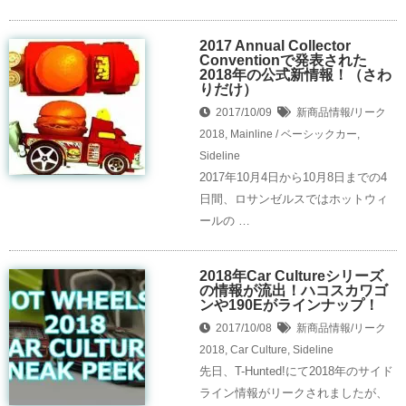
2017 Annual Collector
Conventionで発表された
2018年の公式新情報！（さわ
りだけ）
2017/10/09
新商品情報/リーク
2018
,
Mainline / ベーシックカー
,
Sideline
2017年10月4日から10月8日までの4
日間、ロサンゼルスではホットウィ
ールの …
2018年Car Cultureシリーズ
の情報が流出！ハコスカワゴ
ンや190Eがラインナップ！
2017/10/08
新商品情報/リーク
2018
,
Car Culture
,
Sideline
先日、T-Hunted!にて2018年のサイド
ライン情報がリークされましたが、