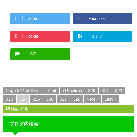
Twitter
Facebook
B!
Pocket
はてブ
LINE
Page 324 of 375
« First
‹ Previous
320
321
322
323
324
325
326
327
328
Next ›
Last »
購読する
ブログ内検索