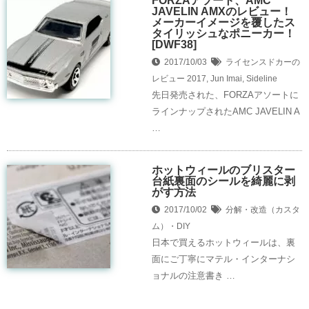
FORZAアソート、AMC
JAVELIN AMXのレビュー！
メーカーイメージを覆したス
タイリッシュなポニーカー！
[DWF38]
2017/10/03
ライセンスドカーの
レビュー
2017
,
Jun Imai
,
Sideline
先日発売された、FORZAアソートに
ラインナップされたAMC JAVELIN A
…
ホットウィールのブリスター
台紙裏面のシールを綺麗に剥
がす方法
2017/10/02
分解・改造（カスタ
ム）・DIY
日本で買えるホットウィールは、裏
面にご丁寧にマテル・インターナシ
ョナルの注意書き …