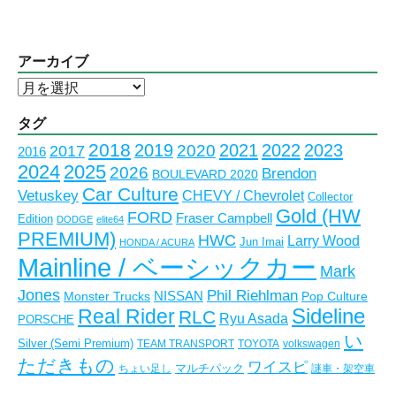
アーカイブ
ア
ー
カ
タグ
イ
2018
2023
2019
2021
2022
2020
2017
2016
ブ
2024
2025
2026
Brendon
BOULEVARD 2020
Car Culture
Vetuskey
CHEVY / Chevrolet
Collector
Gold (HW
FORD
Fraser Campbell
Edition
DODGE
elite64
PREMIUM)
HWC
Larry Wood
Jun Imai
HONDA / ACURA
Mainline / ベーシックカー
Mark
Jones
Phil Riehlman
NISSAN
Monster Trucks
Pop Culture
Real Rider
Sideline
RLC
Ryu Asada
PORSCHE
い
Silver (Semi Premium)
TEAM TRANSPORT
TOYOTA
volkswagen
ただきもの
ワイスピ
マルチパック
ちょい足し
謎車・架空車