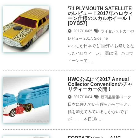
’71 PLYMOUTH SATELLITE
のレビュー！2017年ハロウィ
ーン仕様のスカルホイール！
[DYB57]
2017/10/05
ライセンスドカーの
レビュー
2017
,
Sideline
いつしか日本でも”恒例”のお祭りとな
ったハロウィーン。 実は僕、ハロウ
ィーンって …
HWC公式にて2017 Annual
Collector Conventionのチャ
リティーカー公開！
2017/10/04
新商品情報/リーク
日本に住んでいる僕らからすると、
指を加えてみているしかないです
が・・・本日10/ …