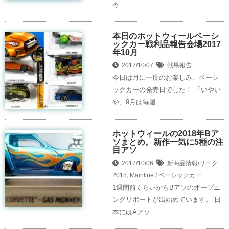
今 …
本日のホットウィールベーシ
ックカー戦利品報告会場2017
年10月
2017/10/07
戦果報告
今日は月に一度のお楽しみ、ベーシ
ックカーの発売日でした！ 「いやい
や、9月は毎週 …
ホットウィールの2018年Bア
ソまとめ。新作一気に5種の注
目アソ
2017/10/06
新商品情報/リーク
2018
,
Mainline / ベーシックカー
1週間前ぐらいからBアソのオープニ
ングリポートが出始めています。 日
本にはAアソ …