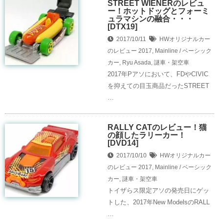
STREET WIENERのレビュ
ー！ホットドッグとフォーミ
ュラマシンの融合・・・
[DTX19]
2017/10/11
HWオリジナルカー
のレビュー
2017
,
Mainline / ベーシック
カー
,
Ryu Asada
,
謎車・架空車
2017年Pアソにおいて、FDやCIVIC
を抑えての目玉商品だったSTREET
…
RALLY CATのレビュー！猫
の顔したラリーカー！
[DVD14]
2017/10/10
HWオリジナルカー
のレビュー
2017
,
Mainline / ベーシック
カー
,
謎車・架空車
トイザらス限定アソの発売日にゲッ
トした、2017年New ModelsのRALL
…