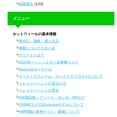
戦果報告
(123)
メニュー
ホットウィールの基本情報
発売日・価格・買える店
種類についてのまとめ
アソートとは？
2023年ベーシックカー全車種リスト
Red Lineタイヤとは
スペクトラフレーム・スペクトラフロストについて
トレジャーハントの見分け方
トレジャーハントの歴史
HW用語集｜アソート、タンポ、RRなど
ZAMACなどのExclusiveモデルについて
HW情報の参考サイト・書籍について