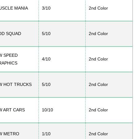
USCLE MANIA
3/10
2nd Color
OD SQUAD
5/10
2nd Color
W SPEED
4/10
2nd Color
RAPHICS
W HOT TRUCKS
5/10
2nd Color
W ART CARS
10/10
2nd Color
W METRO
1/10
2nd Color