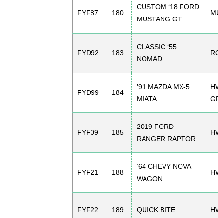
CUSTOM ‘18 FORD
FYF87
180
M
MUSTANG GT
CLASSIC ‘55
FYD92
183
R
NOMAD
’91 MAZDA MX-5
H
FYD99
184
MIATA
G
2019 FORD
FYF09
185
H
RANGER RAPTOR
’64 CHEVY NOVA
FYF21
188
H
WAGON
FYF22
189
QUICK BITE
H