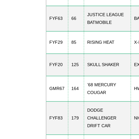
JUSTICE LEAGUE
FYF63
66
B
BATMOBILE
FYF29
85
RISING HEAT
X
FYF20
125
SKULL SHAKER
E
’68 MERCURY
GMR67
164
H
COUGAR
DODGE
FYF83
179
CHALLENGER
N
DRIFT CAR