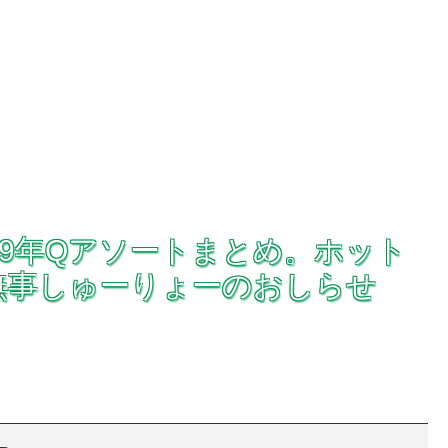
19年Qアソートまとめ。ホット
無事しゅーりょーのおしらせ