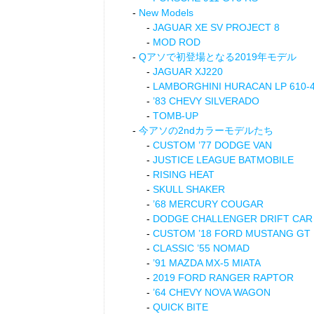
New Models
JAGUAR XE SV PROJECT 8
MOD ROD
Qアソで初登場となる2019年モデル
JAGUAR XJ220
LAMBORGHINI HURACAN LP 610-
’83 CHEVY SILVERADO
TOMB-UP
今アソの2ndカラーモデルたち
CUSTOM ’77 DODGE VAN
JUSTICE LEAGUE BATMOBILE
RISING HEAT
SKULL SHAKER
’68 MERCURY COUGAR
DODGE CHALLENGER DRIFT CAR
CUSTOM ’18 FORD MUSTANG GT
CLASSIC ’55 NOMAD
’91 MAZDA MX-5 MIATA
2019 FORD RANGER RAPTOR
’64 CHEVY NOVA WAGON
QUICK BITE