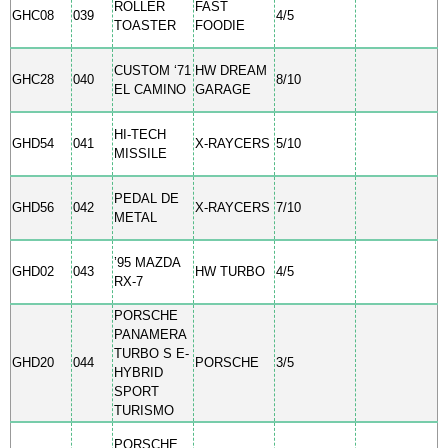
ROLLER
FAST
GHC08
039
4/5
TOASTER
FOODIE
CUSTOM ‘71
HW DREAM
GHC28
040
8/10
EL CAMINO
GARAGE
HI-TECH
GHD54
041
X-RAYCERS
5/10
MISSILE
PEDAL DE
GHD56
042
X-RAYCERS
7/10
METAL
’95 MAZDA
GHD02
043
HW TURBO
4/5
RX-7
PORSCHE
PANAMERA
TURBO S E-
GHD20
044
PORSCHE
3/5
HYBRID
SPORT
TURISMO
PORSCHE