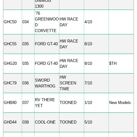
UNIMOG
1300
’76
GREENWOO
HW RACE
GHC50
034
4/10
D
DAY
CORVETTE
HW RACE
GHC55
035
FORD GT-40
8/10
DAY
HW RACE
GHG20
035
FORD GT-40
8/10
$TH
DAY
HW
SWORD
GHC79
036
SCREEN
7/10
WARTHOG
TIME
RV THERE
GHB80
037
TOONED
1/10
New Models
YET
GHD44
038
COOL-ONE
TOONED
5/10