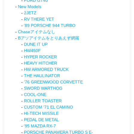
FORD GT40
New Models
2JETZ
RV THERE YET
’89 PORSCHE 944 TURBO
Chaseアイテムなし
Bアソアイテムをとりあえず網羅
DUNE IT UP
HW450F
HYPER ROCKER
HEAVY HITCHER
HW ARMORED TRUCK
THE HAULINATOR
’76 GREENWOOD CORVETTE
SWORD WARTHOG
COOL-ONE
ROLLER TOASTER
CUSTOM ’71 EL CAMINO
HI-TECH MISSILE
PEDAL DE METAL
’95 MAZDA RX-7
PORSCHE PANAMERA TURBO S E-