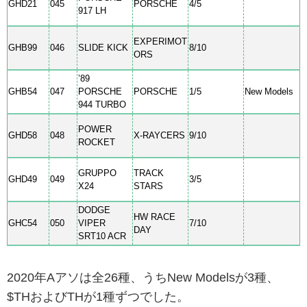
GHD21
045
PORSCHE
4/5
917 LH
EXPERIMOT
GHB99
046
SLIDE KICK
8/10
ORS
’89
GHB54
047
PORSCHE
PORSCHE
1/5
New Models
944 TURBO
POWER
GHD58
048
X-RAYCERS
9/10
ROCKET
GRUPPO
TRACK
GHD49
049
3/5
X24
STARS
DODGE
HW RACE
GHC54
050
VIPER
7/10
DAY
SRT10 ACR
2020年Aアソは全26種、うちNew Modelsが3種、
$THおよびTHが1種ずつでした。