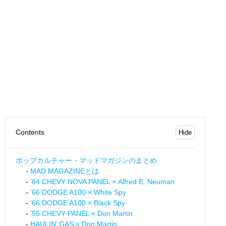
Contents
ポップカルチャー・マッドマガジンのまとめ
MAD MAGAZINEとは
’64 CHEVY NOVA PANEL × Alfred E. Neuman
’66 DODGE A100 × White Spy
’66 DODGE A100 × Black Spy
’55 CHEVY PANEL × Don Martin
HAULIN’ GAS × Don Martin