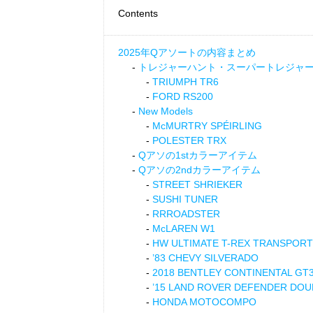
Contents
2025年Qアソートの内容まとめ
トレジャーハント・スーパートレジャ
TRIUMPH TR6
FORD RS200
New Models
McMURTRY SPÉIRLING
POLESTER TRX
Qアソの1stカラーアイテム
Qアソの2ndカラーアイテム
STREET SHRIEKER
SUSHI TUNER
RRROADSTER
McLAREN W1
HW ULTIMATE T-REX TRANSPOR
’83 CHEVY SILVERADO
2018 BENTLEY CONTINENTAL GT
’15 LAND ROVER DEFENDER DOU
HONDA MOTOCOMPO