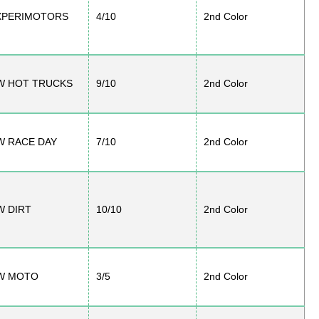
XPERIMOTORS
4/10
2nd Color
W HOT TRUCKS
9/10
2nd Color
W RACE DAY
7/10
2nd Color
W DIRT
10/10
2nd Color
W MOTO
3/5
2nd Color