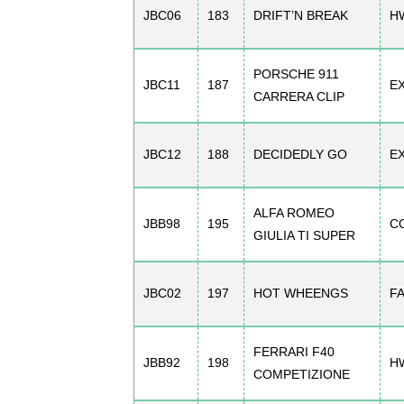
JBC06
183
DRIFT’N BREAK
H
PORSCHE 911
JBC11
187
E
CARRERA CLIP
JBC12
188
DECIDEDLY GO
E
ALFA ROMEO
JBB98
195
C
GIULIA TI SUPER
JBC02
197
HOT WHEENGS
F
FERRARI F40
JBB92
198
H
COMPETIZIONE