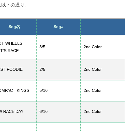
は以下の通り。
Seg名
Seg#
OT WHEELS
3/5
2nd Color
T’S RACE
AST FOODIE
2/5
2nd Color
OMPACT KINGS
5/10
2nd Color
W RACE DAY
6/10
2nd Color