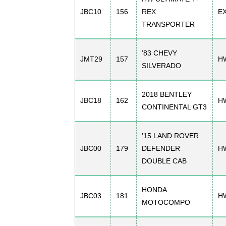
JBC10
156
REX
E
TRANSPORTER
’83 CHEVY
JMT29
157
H
SILVERADO
2018 BENTLEY
JBC18
162
H
CONTINENTAL GT3
’15 LAND ROVER
JBC00
179
DEFENDER
H
DOUBLE CAB
HONDA
JBC03
181
H
MOTOCOMPO