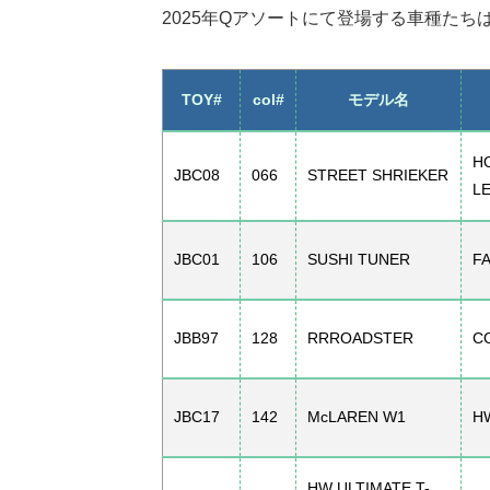
2025年Qアソートにて登場する車種たち
TOY#
col#
モデル名
H
JBC08
066
STREET SHRIEKER
LE
JBC01
106
SUSHI TUNER
F
JBB97
128
RRROADSTER
C
JBC17
142
McLAREN W1
H
HW ULTIMATE T-