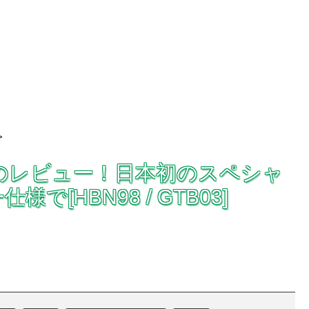
>
LICAのレビュー！日本初のスペシャ
[HBN98 / GTB03]