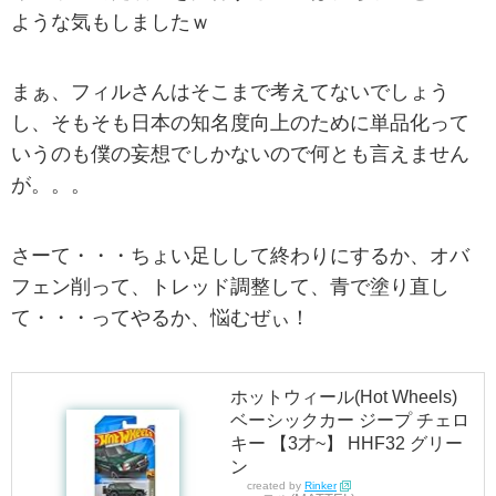
ような気もしましたｗ
まぁ、フィルさんはそこまで考えてないでしょう
し、そもそも日本の知名度向上のために単品化って
いうのも僕の妄想でしかないので何とも言えません
が。。。
さーて・・・ちょい足しして終わりにするか、オバ
フェン削って、トレッド調整して、青で塗り直し
て・・・ってやるか、悩むぜぃ！
ホットウィール(Hot Wheels)
ベーシックカー ジープ チェロ
キー 【3才~】 HHF32 グリー
ン
created by
Rinker