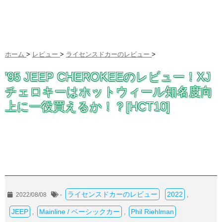
ホーム
>
レビュー
>
ライセンスドカーのレビュー
>
’95 JEEP CHEROKEEのレビュー！XJ
チェロキーはホットウィール知名度向
上に一役買えるか！？[HCT10]
ライセンスドカーのレビュー
2022
2022/08/08
-
,
JEEP
Mainline / ベーシックカー
Phil Riehlman
,
,