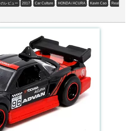
ーのレビュー
2017
,
Car Culture
,
HONDA / ACURA
,
Kavin Cao
,
Real