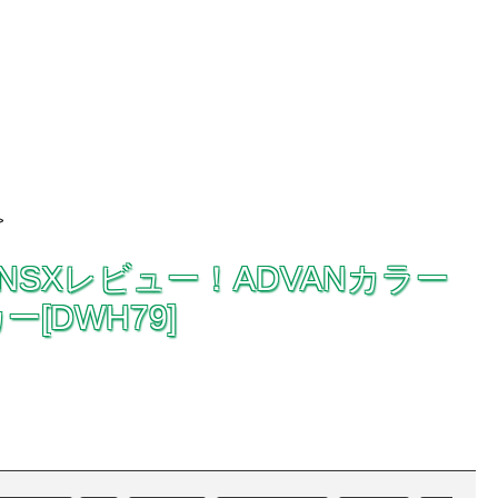
>
A NSXレビュー！ADVANカラー
[DWH79]