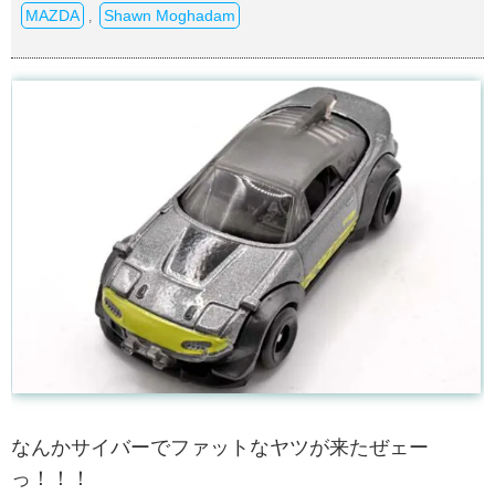
MAZDA
Shawn Moghadam
,
なんかサイバーでファットなヤツが来たぜェー
っ！！！