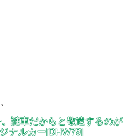
>
レビュー。謎車だからと敬遠するのが
ナルカー[DHW79]