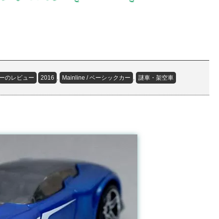
ーのレビュー
2016
,
Mainline / ベーシックカー
,
謎車・架空車