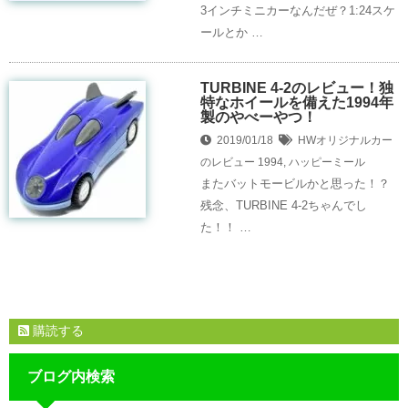
3インチミニカーなんだぜ？1:24スケ
ールとか …
TURBINE 4-2のレビュー！独
特なホイールを備えた1994年
製のやべーやつ！
2019/01/18
HWオリジナルカー
のレビュー
1994
,
ハッピーミール
またバットモービルかと思った！？
残念、TURBINE 4-2ちゃんでし
た！！ …
購読する
ブログ内検索