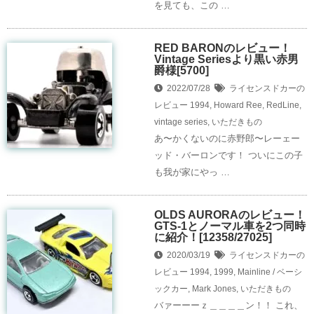
を見ても、この …
RED BARONのレビュー！
Vintage Seriesより黒い赤男
爵様[5700]
2022/07/28
ライセンスドカーの
レビュー
1994
,
Howard Ree
,
RedLine
,
vintage series
,
いただきもの
あ〜かくないのに赤野郎〜レーェー
ッド・バーロンです！ ついにこの子
も我が家にやっ …
OLDS AURORAのレビュー！
GTS-1とノーマル車を2つ同時
に紹介！[12358/27025]
2020/03/19
ライセンスドカーの
レビュー
1994
,
1999
,
Mainline / ベーシ
ックカー
,
Mark Jones
,
いただきもの
バァーーーｚ＿＿＿＿ン！！ これ、