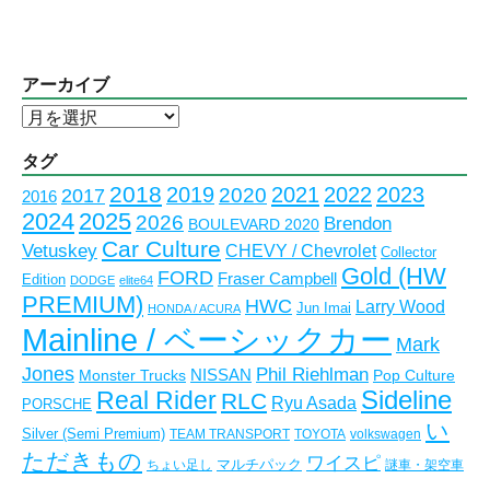
アーカイブ
ア
ー
カ
タグ
イ
2018
2023
2019
2021
2022
2020
2017
2016
ブ
2024
2025
2026
Brendon
BOULEVARD 2020
Car Culture
Vetuskey
CHEVY / Chevrolet
Collector
Gold (HW
FORD
Fraser Campbell
Edition
DODGE
elite64
PREMIUM)
HWC
Larry Wood
Jun Imai
HONDA / ACURA
Mainline / ベーシックカー
Mark
Jones
Phil Riehlman
NISSAN
Monster Trucks
Pop Culture
Real Rider
Sideline
RLC
Ryu Asada
PORSCHE
い
Silver (Semi Premium)
TEAM TRANSPORT
TOYOTA
volkswagen
ただきもの
ワイスピ
マルチパック
ちょい足し
謎車・架空車