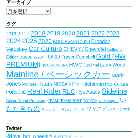
アーカイブ
ア
ー
カ
タグ
イ
2018
2023
2019
2021
2022
2020
2017
2016
ブ
2024
2025
2026
Brendon
BOULEVARD 2020
Car Culture
Vetuskey
CHEVY / Chevrolet
Collector
Gold (HW
FORD
Fraser Campbell
Edition
DODGE
elite64
PREMIUM)
HWC
Larry Wood
Jun Imai
HONDA / ACURA
Mainline / ベーシックカー
Mark
Jones
Phil Riehlman
NISSAN
Monster Trucks
Pop Culture
Real Rider
Sideline
RLC
Ryu Asada
PORSCHE
い
Silver (Semi Premium)
TEAM TRANSPORT
TOYOTA
volkswagen
ただきもの
ワイスピ
マルチパック
ちょい足し
謎車・架空車
Twitter
@love_hot_wheelsさんのツイート