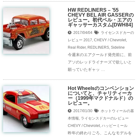
HW REDLINERS – ’55
CHEVY BEL AIR GASSERの
レビュー。初代ベル・エアの
ギャッサーカスタム[DWH84]
2017/04/04
ライセンスドカーの
レビュー
2017
,
CHEVY / Chevrolet
,
Real Rider
,
REDLINERS
,
Sideline
今週末のエアクールド発売前に、前
アソのレッドライナーズで欲しいと
願っていたギャッ …
Hot Wheelsのコンベンション
についてと、チャリティーカ
ー（1999年マクドナルド）の
レビュー。
2017/01/30
ホットウィールの基
本情報
,
ライセンスドカーのレビュー
CHEVY / Chevrolet
,
ハッピーミール
昨年の終わりごろ、こんなモデルを