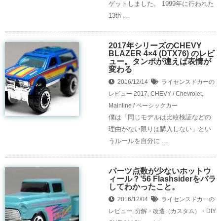
ゲットしました。 1999年に行われた
13th …
2017年シリーズのCHEVY
BLAZER 4×4 (DTX76) のレビ
ュー。タンポが違えば表情が
変わる
2016/12/14
ライセンスドカーの
レビュー
2017
,
CHEVY / Chevrolet
,
Mainline / ベーシックカー
僕は「同じモデルは比較検証などの
理由がない限りは購入しない」とい
うルールを自分に …
パーツ点数が少ないホットウ
ィール？’56 Flashsiderをバラ
してわかったこと。
2016/12/04
ライセンスドカーの
レビュー
,
分解・改造（カスタム）・DIY