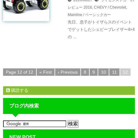
レビュー
2016
,
CHEVY / Chevrolet
,
Mainline / ベーシックカー
先日、息子がトイザらスのイベント
でゲットしたシェビーブレイザー4×4
の …
Page 12 of 12
« First
‹ Previous
8
9
10
11
12
購読する
ブログ内検索
NEW POST