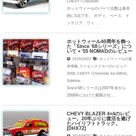
CHEVY / Chevrolet
ホットウィールのパーツ点数は基本
的に5点です。 ボディ、ベース、イ
ンテリア、ウィ …
ホットウィール40周年を飾っ
た「Since ’68シリーズ」につ
いて + ’55 NOMADのレビュー
2016/10/23
ホットウィールの基
本情報
,
ライセンスドカーのレビュー
2008
,
CHEVY / Chevrolet
,
Ira Gilford
,
Sideline
Since’68シリーズは2007年末から
2008年にかけて展開され …
CHEVY BLAZER 4×4のレビ
ュー。20年ぶりに復活を遂げ
たハイリフトトラック。
[DHX72]
2016/08/27
ライセンスドカーの