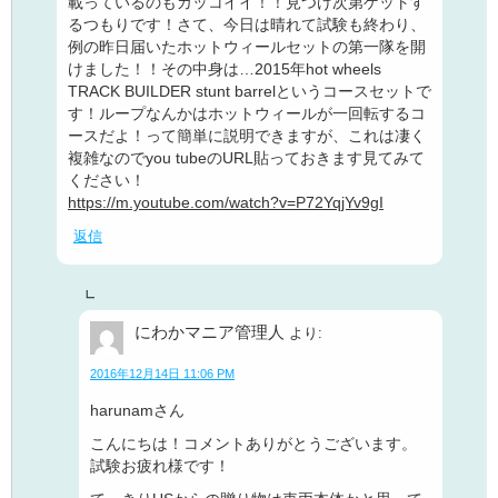
載っているのもカッコイイ！！見つけ次第ゲットす
るつもりです！さて、今日は晴れて試験も終わり、
例の昨日届いたホットウィールセットの第一隊を開
けました！！その中身は…2015年hot wheels
TRACK BUILDER stunt barrelというコースセットで
す！ループなんかはホットウィールが一回転するコ
ースだよ！って簡単に説明できますが、これは凄く
複雑なのでyou tubeのURL貼っておきます見てみて
ください！
https://m.youtube.com/watch?v=P72YqjYv9gI
返信
にわかマニア管理人
より:
2016年12月14日 11:06 PM
harunamさん
こんにちは！コメントありがとうございます。
試験お疲れ様です！