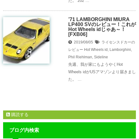
た。 202 …
’71 LAMBORGHINI MIURA
LP400 SVのレビュー！これが
Hot Wheels idじゃあ～！
[FXB06]
2019/08/05
ライセンスドカーの
レビュー
Hot Wheels id
,
Lamborghini
,
Phil Riehlman
,
Sideline
先週、我が家にもようやくHot
Wheels idがUSアマゾンより届きまし
た。 …
購読する
ブログ内検索