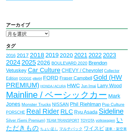
アーカイブ
ア
ー
カ
タグ
イ
2018
2023
2019
2021
2022
2020
2017
2016
ブ
2024
2025
2026
Brendon
BOULEVARD 2020
Car Culture
Vetuskey
CHEVY / Chevrolet
Collector
Gold (HW
FORD
Fraser Campbell
Edition
DODGE
elite64
PREMIUM)
HWC
Larry Wood
Jun Imai
HONDA / ACURA
Mainline / ベーシックカー
Mark
Jones
Phil Riehlman
NISSAN
Monster Trucks
Pop Culture
Real Rider
Sideline
RLC
Ryu Asada
PORSCHE
い
Silver (Semi Premium)
TEAM TRANSPORT
TOYOTA
volkswagen
ただきもの
ワイスピ
マルチパック
ちょい足し
謎車・架空車