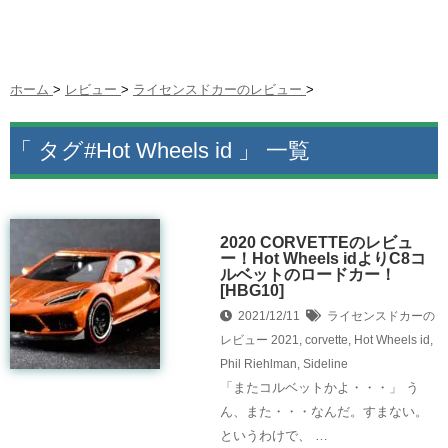
ホーム
>
レビュー
>
ライセンスドカーのレビュー
>
「 タグ#Hot Wheels id 」 一覧
2020 CORVETTEのレビュ
ー！Hot Wheels idよりC8コ
ルベットのロードカー！
[HBG10]
2021/12/11
ライセンスドカーの
レビュー
2021
,
corvette
,
Hot Wheels id
,
Phil Riehlman
,
Sideline
「またコルベットかよ・・・」 う
ん、また・・・なんだ。すまない。
というわけで、 …