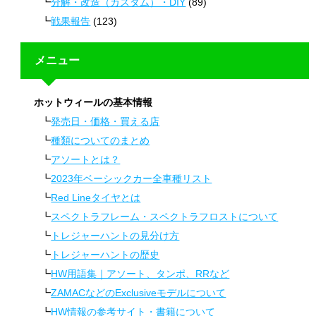
分解・改造（カスタム）・DIY
(89)
戦果報告
(123)
メニュー
ホットウィールの基本情報
発売日・価格・買える店
種類についてのまとめ
アソートとは？
2023年ベーシックカー全車種リスト
Red Lineタイヤとは
スペクトラフレーム・スペクトラフロストについて
トレジャーハントの見分け方
トレジャーハントの歴史
HW用語集｜アソート、タンポ、RRなど
ZAMACなどのExclusiveモデルについて
HW情報の参考サイト・書籍について