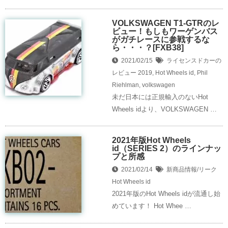
VOLKSWAGEN T1-GTRのレ
ビュー！もしもワーゲンバス
がガチレースに参戦するな
ら・・・？[FXB38]
2021/02/15
ライセンスドカーの
レビュー
2019
,
Hot Wheels id
,
Phil
Riehlman
,
volkswagen
未だ日本には正規輸入のないHot
Wheels idより、VOLKSWAGEN …
2021年版Hot Wheels
id（SERIES 2）のラインナッ
プと所感
2021/02/14
新商品情報/リーク
Hot Wheels id
2021年版のHot Wheels idが流通し始
めています！ Hot Whee …