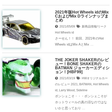
2021年版Hot Wheels idのMix
CおよびMix Dラインナップま
とめ
2021/05/09
新商品情報/リーク
Hot Wheels id
さーせん！！ 前回、2021年のHot
Wheels idはMix AとMix …
THE JOKER SHAKERのレビ
ュー！BONE SHAKERの
BATMAN ジョーカーエディシ
ョン！[HBF99]
2021/03/19
HWオリジナルカー
のレビュー
2021
,
BATMAN
,
Hot Wheels
id
,
Larry Wood
,
Sideline
ボンシェこそ・・・ボンシェこそが
ホットウィールの真の沼なのではな
いかと思っており …