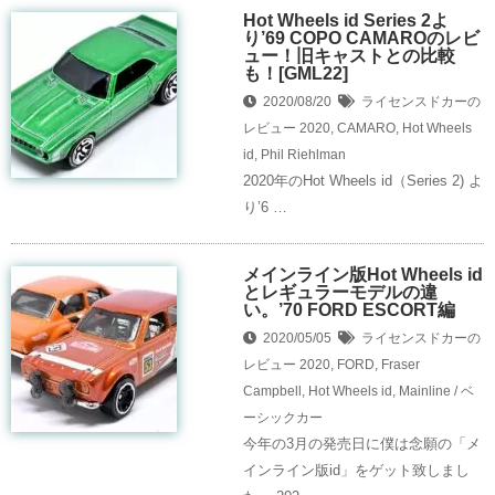
Hot Wheels id Series 2よ
り’69 COPO CAMAROのレビ
ュー！旧キャストとの比較
も！[GML22]
2020/08/20
ライセンスドカーの
レビュー
2020
,
CAMARO
,
Hot Wheels
id
,
Phil Riehlman
2020年のHot Wheels id（Series 2) よ
り’6 …
メインライン版Hot Wheels id
とレギュラーモデルの違
い。’70 FORD ESCORT編
2020/05/05
ライセンスドカーの
レビュー
2020
,
FORD
,
Fraser
Campbell
,
Hot Wheels id
,
Mainline / ベ
ーシックカー
今年の3月の発売日に僕は念願の「メ
インライン版id」をゲット致しまし