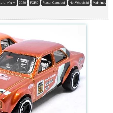
ーのレビュー
2020
,
FORD
,
Fraser Campbell
,
Hot Wheels id
,
Mainline /