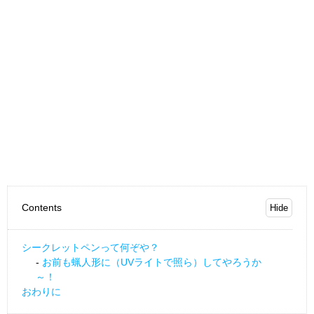
Contents
シークレットペンって何ぞや？
お前も蝋人形に（UVライトで照ら）してやろうか
～！
おわりに