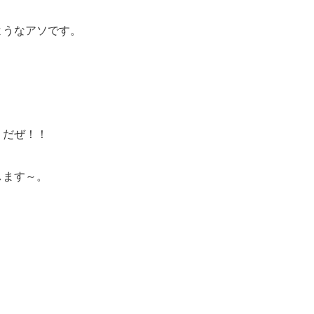
ようなアソです。
。
りだぜ！！
します～。