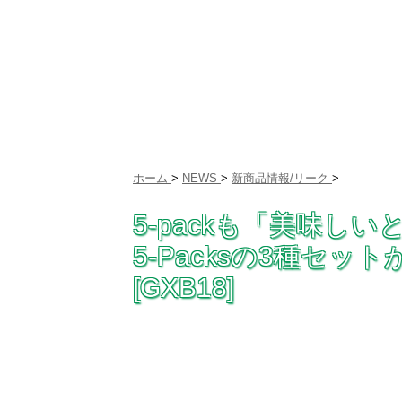
ホーム
>
NEWS
>
新商品情報/リーク
>
5-packも「美味し
5-Packsの3種セットがA
[GXB18]