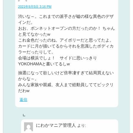
2021年9月5日 3:16 PM
渋いな～。これまでの派手さが嘘の様な異色のデザ
インだ。
おお、ボンネットオープンの方だったのか！ ちゃん
と見てなかったw
これ金色だったのね。アイボリーだと思ってたよ。
カードに月が描いてるからそれを意識したボディカ
ラーだったりして。
会場は横浜でしょ！ サイドに思いっきり
YOKOHAMAと書いてるしw
抽選になって欲しいけど倍率凄すぎて結局買えない
からな～。
みんな家族や親戚、友人まで総動員しててビックリ
だわw
返信
にわかマニア管理人
より: