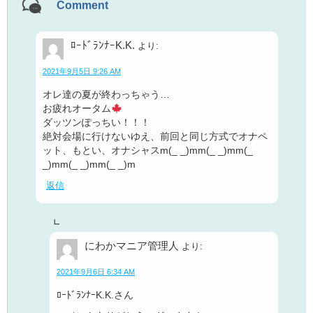
Comment
ﾛｰﾄﾞﾗﾝﾅｰK.K.
より:
2021年9月5日 9:26 AM
オレ達の夏が終わっちゃう…
お疲れオータム
ダッツンぽっちい！！！
絶対会場に行けないゆえ、前回と同じ方式でオナペ
ット、もとい、オナシャスm(_ _)mm(_ _)mm(_
_)mm(_ _)mm(_ _)m
返信
にわかマニア管理人
より:
2021年9月6日 6:34 AM
ﾛｰﾄﾞﾗﾝﾅｰK.K.さん