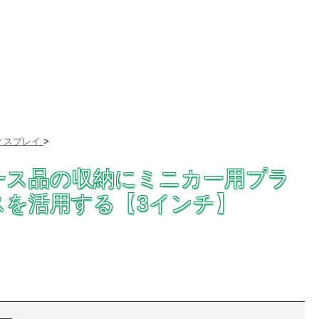
ィスプレイ
>
ース品の収納にミニカー用プラ
スを活用する【3インチ】