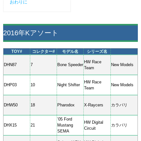
おわりに
2016年Kアソート
TOY#
コレクター#
モデル名
シリーズ名
HW Race
DHN87
7
Bone Speeder
New Models
Team
HW Race
DHP03
10
Night Shifter
New Models
Team
DHW50
18
Pharodox
X-Raycers
カラバリ
’05 Ford
HW Digital
DHX15
21
Mustang
カラバリ
Circuit
SEMA