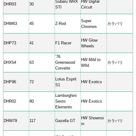
Subaru WRX
HW Digital
DHR03
30
STI
Circuit
Super
DHW63
45
Z-Rod
カラバリ
Chromes
HW Glow
DHP73
41
F1 Racer
Wheels
’76
HW Mild to
DHX54
63
Greenwood
カラバリ
WIld
Corvette
Lotus Esprit
DHP96
72
HW Exotics
S1
Lamborghini
DHR02
80
Sesto
HW Exotics
Elemento
HW Showroo
DHW79
117
Gazella GT
カラバリ
m