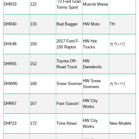
’72 Ford Gran
DHR33
122
Muscle Mania
Torino Sport
DHR40
133
Bad Bagger
HW Moto
TH
2017 Ford F-
HW Hot
DHX48
150
カラバリ
150 Raptor
Trucks
Toyota Off-
HW
DHR55
152
Road Truck
Daredevils
HW Snow
DHW95
160
Snow Stormer
カラバリ
Stormers
HW City
DHR67
167
Fast Gassin’
Works
HW City
DHP23
172
Time Attaxi
New Models
Works