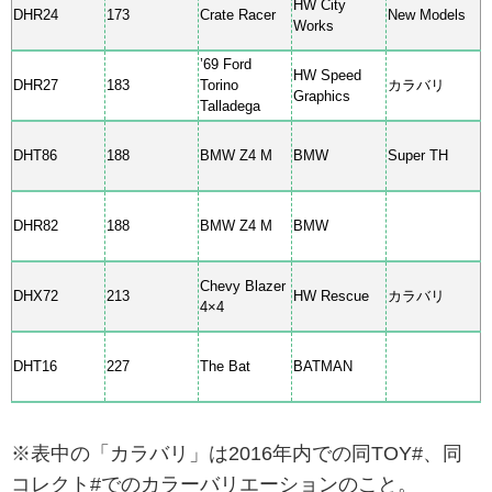
HW City
DHR24
173
Crate Racer
New Models
Works
’69 Ford
HW Speed
DHR27
183
Torino
カラバリ
Graphics
Talladega
DHT86
188
BMW Z4 M
BMW
Super TH
DHR82
188
BMW Z4 M
BMW
Chevy Blazer
DHX72
213
HW Rescue
カラバリ
4×4
DHT16
227
The Bat
BATMAN
※表中の「カラバリ」は2016年内での同TOY#、同
コレクト#でのカラーバリエーションのこと。