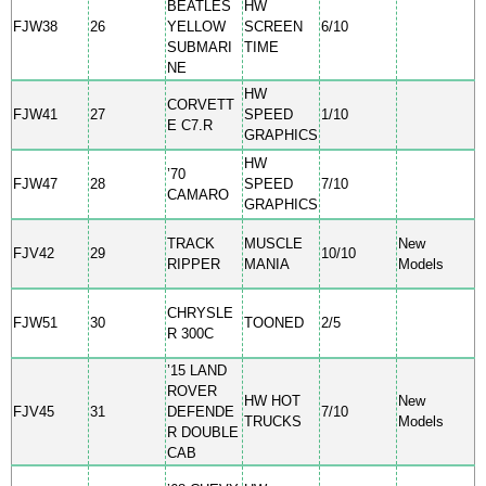
BEATLES
HW
FJW38
26
YELLOW
SCREEN
6/10
SUBMARI
TIME
NE
HW
CORVETT
FJW41
27
SPEED
1/10
E C7.R
GRAPHICS
HW
’70
FJW47
28
SPEED
7/10
CAMARO
GRAPHICS
TRACK
MUSCLE
New
FJV42
29
10/10
RIPPER
MANIA
Models
CHRYSLE
FJW51
30
TOONED
2/5
R 300C
’15 LAND
ROVER
HW HOT
New
FJV45
31
DEFENDE
7/10
TRUCKS
Models
R DOUBLE
CAB