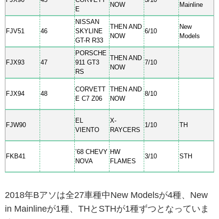
NOW
Mainline
E
NISSAN
THEN AND
New
FJV51
46
SKYLINE
6/10
NOW
Models
GT-R R33
PORSCHE
THEN AND
FJX93
47
911 GT3
7/10
NOW
RS
CORVETT
THEN AND
FJX94
48
8/10
E C7 Z06
NOW
EL
X-
FJW90
1/10
TH
VIENTO
RAYCERS
’68 CHEVY
HW
FKB41
3/10
STH
NOVA
FLAMES
2018年Bアソは全27車種中New Modelsが4種、New
in Mainlineが1種、THとSTHが1種ずつとなっていま