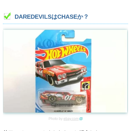
DAREDEVILSはCHASEか？
Photo by
ebay.com