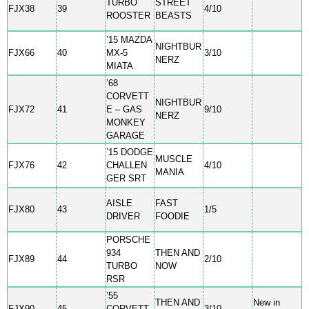
TURBO
STREET
FJX38
39
4/10
ROOSTER
BEASTS
’15 MAZDA
NIGHTBUR
FJX66
40
MX-5
3/10
NERZ
MIATA
’68
CORVETT
NIGHTBUR
FJX72
41
E – GAS
9/10
NERZ
MONKEY
GARAGE
’15 DODGE
MUSCLE
FJX76
42
CHALLEN
4/10
MANIA
GER SRT
AISLE
FAST
FJX80
43
1/5
DRIVER
FOODIE
PORSCHE
934
THEN AND
FJX89
44
2/10
TURBO
NOW
RSR
’55
THEN AND
New in
FJX90
45
CORVETT
3/10