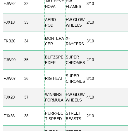
’68 CHEVY
HW
FJW62
32
3/10
NOVA
FLAMES
AERO
HW GLOW
FJX18
33
2/10
POD
WHEELS
MONTERA
X-
FKB26
34
3/10
CER
RAYCERS
BLITZSPE
SUPER
FJW99
35
2/10
EDER
CHROMES
SUPER
FJW07
36
RIG HEAT
8/10
CHROMES
WINNING
HW GLOW
FJX20
37
4/10
FORMULA
WHEELS
PURRFEC
STREET
FJX36
38
2/10
T SPEED
BEASTS