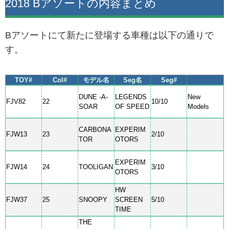
2018 Bアソートの内容まとめ
Bアソートにて新たに登場する車種は以下の通りで
す。
TOY#
Col#
モデル名
Seg名
Seg#
DUNE -A-
LEGENDS
New
FJV82
22
10/10
SOAR
OF SPEED
Models
CARBONA
EXPERIM
FJW13
23
2/10
TOR
OTORS
EXPERIM
FJW14
24
TOOLIGAN
3/10
OTORS
HW
FJW37
25
SNOOPY
SCREEN
5/10
TIME
THE