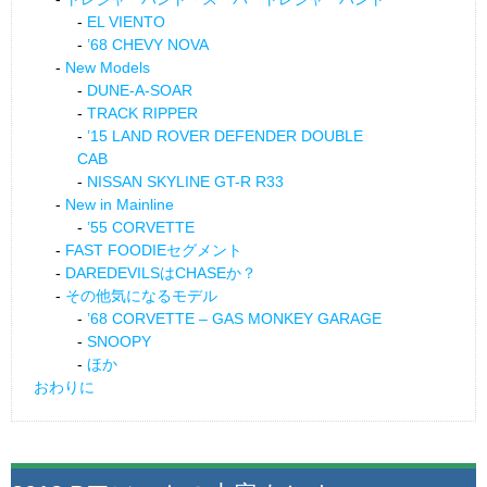
EL VIENTO
’68 CHEVY NOVA
New Models
DUNE-A-SOAR
TRACK RIPPER
’15 LAND ROVER DEFENDER DOUBLE
CAB
NISSAN SKYLINE GT-R R33
New in Mainline
’55 CORVETTE
FAST FOODIEセグメント
DAREDEVILSはCHASEか？
その他気になるモデル
’68 CORVETTE – GAS MONKEY GARAGE
SNOOPY
ほか
おわりに