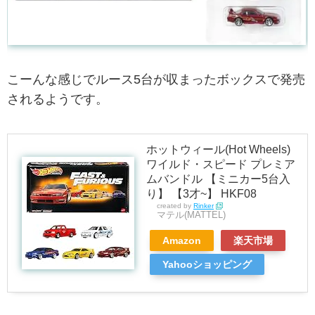
こーんな感じでルース5台が収まったボックスで発売
されるようです。
ホットウィール(Hot Wheels)
ワイルド・スピード プレミア
ムバンドル 【ミニカー5台入
り】 【3才~】 HKF08
created by
Rinker
マテル(MATTEL)
Amazon
楽天市場
Yahooショッピング