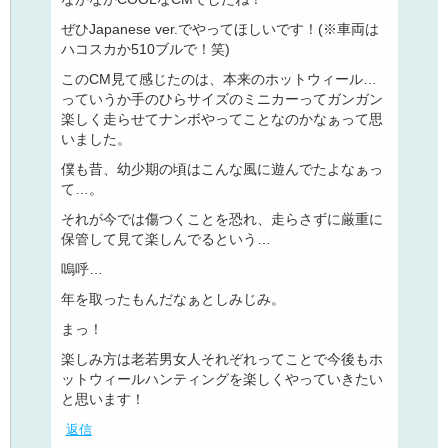
ぜひJapanese ver.でやってほしいです！(※車両は
ハコスカか510ブルで！笑)
このCM見て感じたのは、本来のホットウィール…
っていうか手のひらサイズのミニカーってガンガン
楽しく走らせてナンボやってことなのかなぁって思
いました。
僕も昔、幼少期の頃はこんな風に遊んでたよなぁっ
て…。
それが今では傷つくことを恐れ、走らさずに厳重に
保管して見て楽しんでるという…
嗚呼…
年を取ったもんだなぁとしみじみ。
まっ！
楽しみ方は老若男女人それぞれってことで今後もホ
ットウィールハンティングを楽しくやっていきたい
と思います！
返信