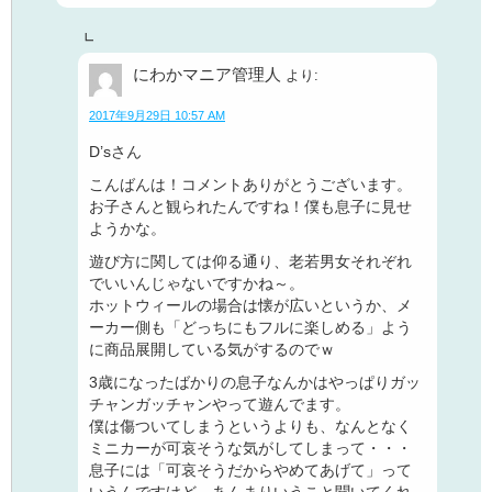
にわかマニア管理人
より:
2017年9月29日 10:57 AM
D’sさん
こんばんは！コメントありがとうございます。
お子さんと観られたんですね！僕も息子に見せ
ようかな。
遊び方に関しては仰る通り、老若男女それぞれ
でいいんじゃないですかね～。
ホットウィールの場合は懐が広いというか、メ
ーカー側も「どっちにもフルに楽しめる」よう
に商品展開している気がするのでｗ
3歳になったばかりの息子なんかはやっぱりガッ
チャンガッチャンやって遊んでます。
僕は傷ついてしまうというよりも、なんとなく
ミニカーが可哀そうな気がしてしまって・・・
息子には「可哀そうだからやめてあげて」って
いうんですけど、あんまりいうこと聞いてくれ