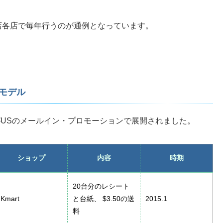
店各店で毎年行うのが通例となっています。
。
onモデル
ンがUSのメールイン・プロモーションで展開されました。
ショップ
内容
時期
20台分のレシート
Kmart
と台紙、 $3.50の送
2015.1
料