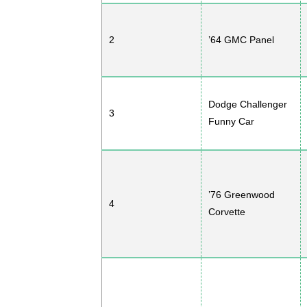
2
’64 GMC Panel
Dodge Challenger
3
Funny Car
’76 Greenwood
4
Corvette