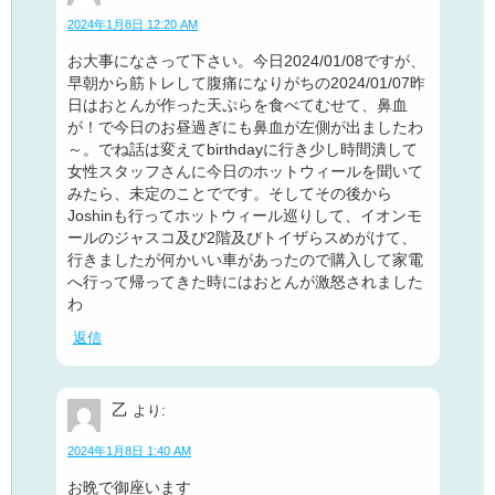
2024年1月8日 12:20 AM
お大事になさって下さい。今日2024/01/08ですが、
早朝から筋トレして腹痛になりがちの2024/01/07昨
日はおとんが作った天ぷらを食べてむせて、鼻血
が！で今日のお昼過ぎにも鼻血が左側が出ましたわ
～。でね話は変えてbirthdayに行き少し時間潰して
女性スタッフさんに今日のホットウィールを聞いて
みたら、未定のことでです。そしてその後から
Joshinも行ってホットウィール巡りして、イオンモ
ールのジャスコ及び2階及びトイザらスめがけて、
行きましたが何かいい車があったので購入して家電
へ行って帰ってきた時にはおとんが激怒されました
わ
返信
乙
より:
2024年1月8日 1:40 AM
お晩で御座います