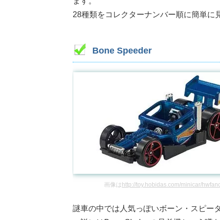
ます。
28種類をコレクターナンバー順に簡単に
Bone Speeder
画像は
http://toy.hobidas.com/minicar/hwfan
謎車の中では人気っぽいボーン・スピー