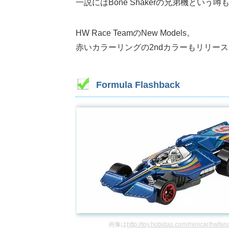
一説にはBone Shakerの兄弟機とい
HW Race TeamのNew Models。
赤いカラーリングの2ndカラーもリリー
Formula Flashback
画像は
http://toy.hobidas.com/minicar/hwfan