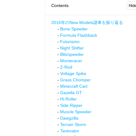
Contents
2016年のNew Models謎車を振り返る
Bone Speeder
Formula Flashback
Futurismo
Night Shifter
Blitzspeeder
Monteracer
Z-Rod
Voltage Spike
Grass Chomper
Minecraft Cart
Gazella GT
Hi-Roller
Side Ripper
Muscle Speeder
Dawgzilla
Terrain Storm
Tanknator