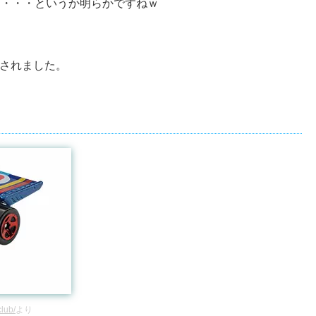
う噂も・・・というか明らかですねｗ
スされました。
club/
より