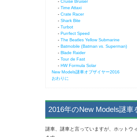
Cruise Bruiser
Time Attaxi
Crate Racer
Shark Bite
Turbot
Purrfect Speed
The Beatles Yellow Submarine
Batmobile (Batman vs. Superman)
Blade Raider
Tour de Fast
HW Formula Solar
New Models謎車オブザイヤー2016
おわりに
2016年のNew Models
謎車、謎車と言っていますが、ホットウ