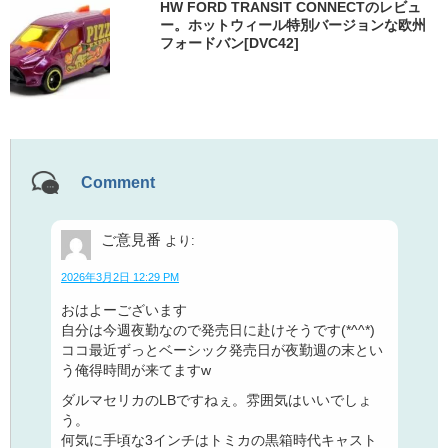
HW FORD TRANSIT CONNECTのレビュ
ー。ホットウィール特別バージョンな欧州
フォードバン[DVC42]
Comment
ご意見番
より:
2026年3月2日 12:29 PM
おはよーございます
自分は今週夜勤なので発売日に赴けそうです(*^^*)
ココ最近ずっとベーシック発売日が夜勤週の末とい
う俺得時間が来てますw
ダルマセリカのLBですねぇ。雰囲気はいいでしょ
う。
何気に手頃な3インチはトミカの黒箱時代キャスト