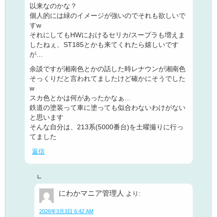
以来なのかな？
個人的には緑のイメージが強いのでそれも欲しいで
すw
それにしてもHWにおけるセリカ/スープラも増えま
したねぇ、ST185とかも来てくれたら嬉しいです
が…
余談ですが湘南色とかの話した時レナウンが湘南色
そっくりだと言われてましたけど確かにそうでした
w
スカ色とかは何があったかなぁ…
鉄道の塗装って車に塗っても似合わないわけがない
と思います
そんな自分は、213系(5000番台)を土曜撮りに行っ
てました
返信
にわかマニア管理人
より:
2026年3月3日 6:42 AM