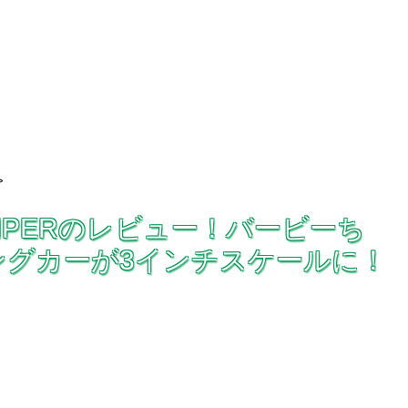
>
 CAMPERのレビュー！バービーち
ングカーが3インチスケールに！