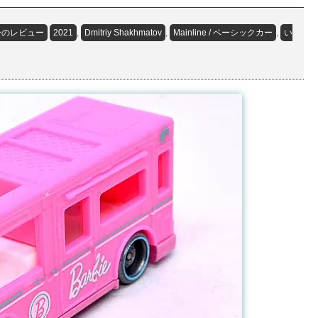
ーのレビュー
2021
,
Dmitriy Shakhmatov
,
Mainline / ベーシックカー
,
い