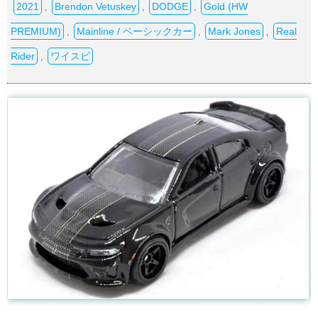
2021
Brendon Vetuskey
DODGE
Gold (HW
,
,
,
PREMIUM)
Mainline / ベーシックカー
Mark Jones
Real
,
,
,
Rider
ワイスピ
,