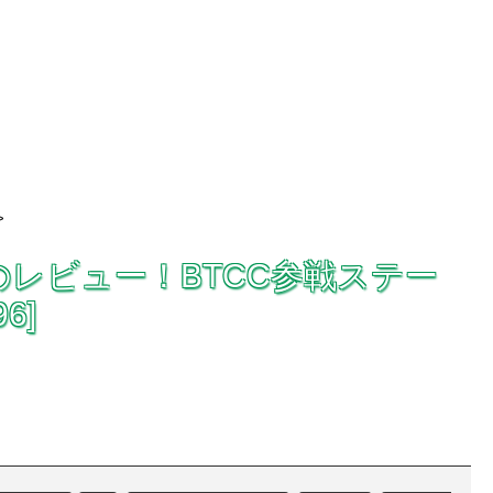
>
ATEのレビュー！BTCC参戦ステー
6]