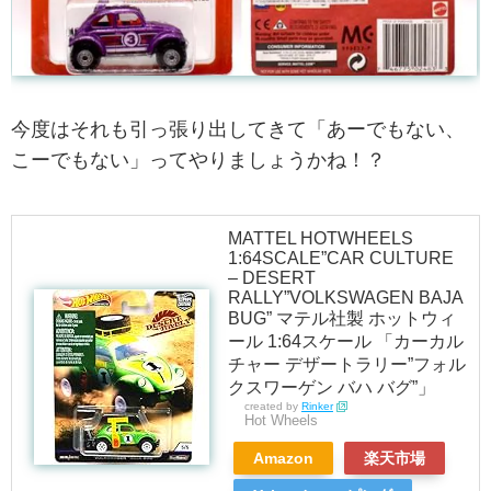
今度はそれも引っ張り出してきて「あーでもない、
こーでもない」ってやりましょうかね！？
MATTEL HOTWHEELS
1:64SCALE”CAR CULTURE
– DESERT
RALLY”VOLKSWAGEN BAJA
BUG” マテル社製 ホットウィ
ール 1:64スケール 「カーカル
チャー デザートラリー”フォル
クスワーゲン バハ バグ”」
created by
Rinker
Hot Wheels
Amazon
楽天市場