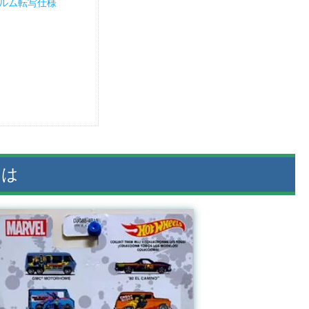
/ フィルム転写仕様
とは