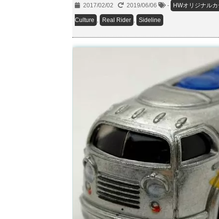
2017/02/02
2019/06/06
-
HWオリジナルカ
Culture
,
Real Rider
,
Sideline