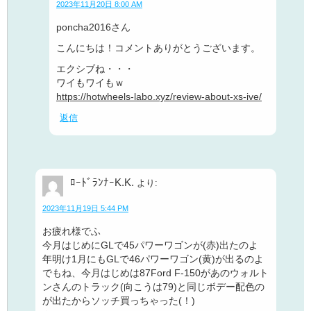
2023年11月20日 8:00 AM
poncha2016さん
こんにちは！コメントありがとうございます。
エクシブね・・・
ワイもワイもｗ
https://hotwheels-labo.xyz/review-about-xs-ive/
返信
ﾛｰﾄﾞﾗﾝﾅｰK.K.
より:
2023年11月19日 5:44 PM
お疲れ様でふ
今月はじめにGLで45パワーワゴンが(赤)出たのよ
年明け1月にもGLで46パワーワゴン(黄)が出るのよ
でもね、今月はじめは87Ford F-150があのウォルト
ンさんのトラック(向こうは79)と同じボデー配色の
が出たからソッチ買っちゃった(！)