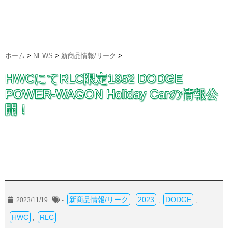
ホーム
>
NEWS
>
新商品情報/リーク
>
HWCにてRLC限定1952 DODGE
POWER-WAGON Holiday Carの情報公
開！
新商品情報/リーク
2023
DODGE
2023/11/19
-
,
,
HWC
RLC
,