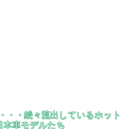
a S15・・・続々流出しているホット
？日本車モデルたち