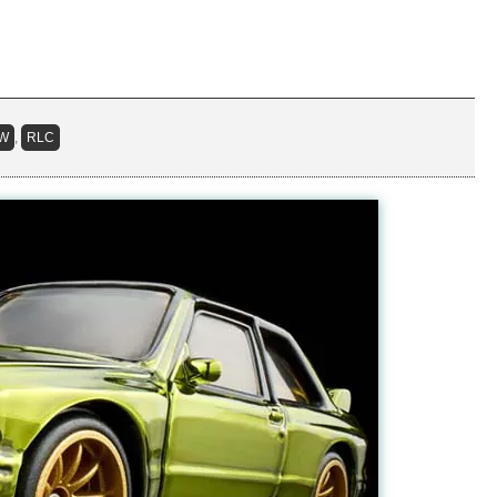
W
,
RLC