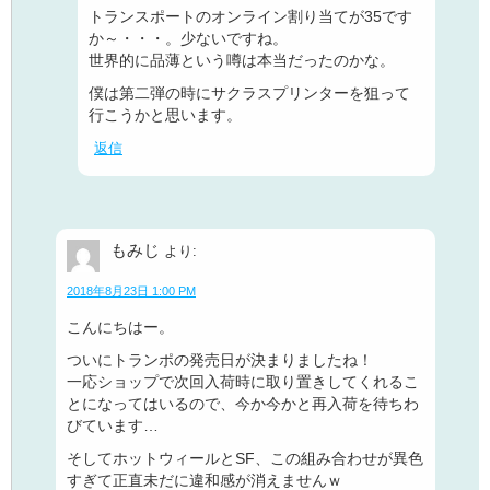
トランスポートのオンライン割り当てが35です
か～・・・。少ないですね。
世界的に品薄という噂は本当だったのかな。
僕は第二弾の時にサクラスプリンターを狙って
行こうかと思います。
返信
もみじ
より:
2018年8月23日 1:00 PM
こんにちはー。
ついにトランポの発売日が決まりましたね！
一応ショップで次回入荷時に取り置きしてくれるこ
とになってはいるので、今か今かと再入荷を待ちわ
びています…
そしてホットウィールとSF、この組み合わせが異色
すぎて正直未だに違和感が消えませんｗ