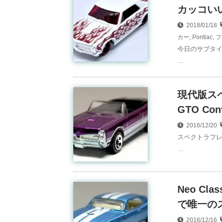
カッコいい
2018/01/18
カー
,
Pontiac
,
フ
今日のサブタイ
…
現代版スペ
GTO Con
2016/12/20
スペクトラフレ
…
Neo Cl
で唯一の
2016/12/16