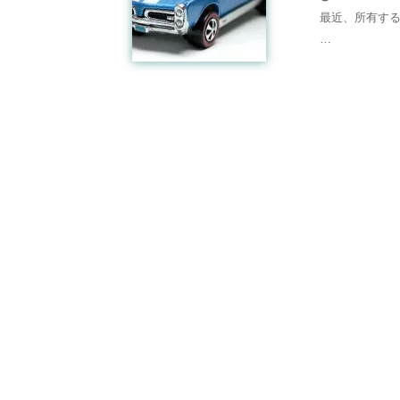
最近、所有する
…