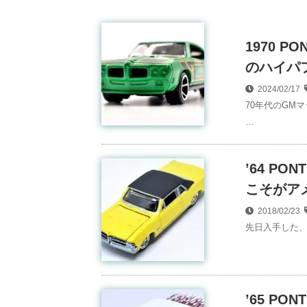
1970 P
のハイパフ
2024/02/17
70年代のGM
…
’64 PON
こそがア
2018/02/23
先日入手した、UL
’65 P