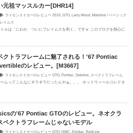
元祖マッスルカー[DHR14]
ライセンスドカーのレビュー
2016
,
GTO
,
Larry Wood
,
Mainline / ベーシック
レイムス
トルは「にわか、ついにフレイムスを剥く」ですｗ このブログを熱心に
クトラフレームに魅了される！’67 Pontiac
vertibleのレビュー。[M3667]
ライセンスドカーのレビュー
GTO
,
Pontiac
,
Sideline
,
スペクトラフレーム
ームってこんなにギラギラだったんやぁ。。。 ホットウィールコレクタ
assicsの’67 Pontiac GTOのレビュー。ネオクラ
スペクトラフレームじゃないモデル
ライセンスドカーのレビュー
GTO
,
HWC
,
Pontiac
,
RedLine